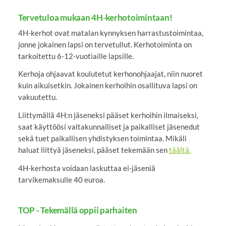
Tervetuloa mukaan 4H-kerhotoimintaan!
4H-kerhot ovat matalan kynnyksen harrastustoimintaa,
jonne jokainen lapsi on tervetullut. Kerhotoiminta on
tarkoitettu 6-12-vuotiaille lapsille.
Kerhoja ohjaavat koulutetut kerhonohjaajat, niin nuoret
kuin aikuisetkin. Jokainen kerhoihin osallituva lapsi on
vakuutettu.
Liittymällä 4H:n jäseneksi pääset kerhoihin ilmaiseksi,
saat käyttöösi valtakunnalliset ja paikalliset jäsenedut
sekä tuet paikallisen yhdistyksen toimintaa. Mikäli
haluat liittyä jäseneksi, pääset tekemään sen
täältä.
4H-kerhosta voidaan laskuttaa ei-jäseniä
tarvikemaksulle 40 euroa.
TOP - Tekemällä oppii parhaiten