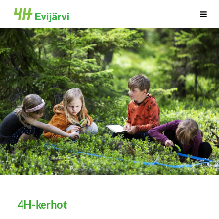
Siirry
evijärvi
Haku
sivun
sisältöön
4H-kerhot