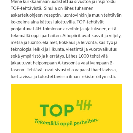
Mene kurkkaamaan uudistettua sivustoa ja inspiroidu
TOP-tehtävistä. Sinulla on lähes tuhannen
askarteluohjeen, reseptin, luontovinkin ja muun tehtävän
kokoelma aina kättesi ulottuvilla. TOP-tehtävät
pohjautuvat 4H-toiminnan arvoihin ja ajatukseen, että
tekemällä oppii parhaiten. Aihepiirit ovat kasvit ja viljely,
metsä ja luonto, eläimet, kokkaus ja leivonta, käsityö ja
teknologia, leikki ja liikunta, viestintä ja vuorovaikutus
sekä ympäristö ja kierrätys. Lähes 1000 tehtävää
jakautuvat helpompaan A-tasoon ja vaativampaan B-
tasoon. Tehtävät ovat sivustolla vapaasti haettavissa,
luettavissa ja tulostettavissa ilman rekisteröitymistä.