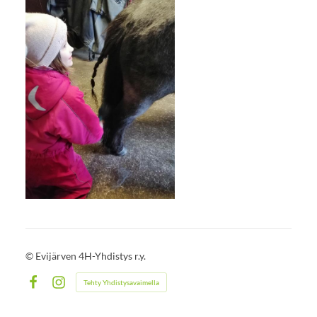
©
Evijärven 4H-Yhdistys r.y.
Tehty Yhdistysavaimella
Facebook
Instagram