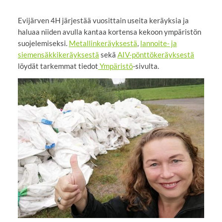
Evijärven 4H järjestää vuosittain useita keräyksia ja
haluaa niiden avulla kantaa kortensa kekoon ympäristön
suojelemiseksi.
Metallinkeräyksestä
,
lannoite- ja
siemensäkkikeräyksestä
sekä
AIV-pönttökeräyksestä
löydät tarkemmat tiedot
Ympäristö
-sivulta.