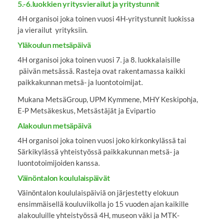
5.-6.luokkien yritysvierailut ja yritystunnit
4H organisoi joka toinen vuosi 4H-yritystunnit luokissa
ja vierailut yrityksiin.
Yläkoulun metsäpäivä
4H organisoi joka toinen vuosi 7. ja 8. luokkalaisille
päivän metsässä. Rasteja ovat rakentamassa kaikki
paikkakunnan metsä- ja luontotoimijat.
Mukana MetsäGroup, UPM Kymmene, MHY Keskipohja,
E-P Metsäkeskus, Metsästäjät ja Evipartio
Alakoulun metsäpäivä
4H organisoi joka toinen vuosi joko kirkonkylässä tai
Särkikylässä yhteistyössä paikkakunnan metsä- ja
luontotoimijoiden kanssa.
Väinöntalon koululaispäivät
Väinöntalon koululaispäiviä on järjestetty elokuun
ensimmäisellä kouluviikolla jo 15 vuoden ajan kaikille
alakouluille yhteistyössä 4H, museon väki ja MTK-