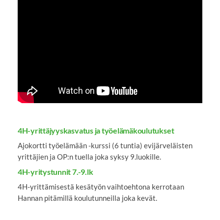
YouTube-videon näyttäminen ei onnistunut.
Tarkista selaimen yksityisyysasetukset.
4H-yrittäjyyskasvatus ja työelämäkoulutukset
Ajokortti työelämään -kurssi (6 tuntia) evijärveläisten
yrittäjien ja OP:n tuella joka syksy 9.luokille.
4H-yritystunnit 7.-9.lk
4H-yrittämisestä kesätyön vaihtoehtona kerrotaan
Hannan pitämillä koulutunneilla joka kevät.