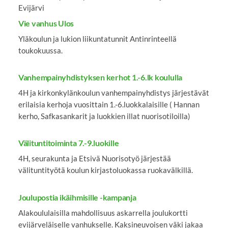
Evijärvi
Vie vanhus Ulos
Yläkoulun ja lukion liikuntatunnit Antinrinteellä
toukokuussa.
Vanhempainyhdistyksen kerhot 1.-6.lk
koululla
4H ja kirkonkylänkoulun vanhempainyhdistys järjestävät
erilaisia kerhoja vuosittain 1.-6.luokkalaisille ( Hannan
kerho, Safkasankarit ja luokkien illat nuorisotiloilla)
Välituntitoiminta 7.-9.luokille
4H, seurakunta ja Etsivä Nuorisotyö järjestää
välituntityötä koulun kirjastoluokassa ruokavälkillä.
Joulupostia ikäihmisille -kampanja
Alakoululaisilla mahdollisuus askarrella joulukortti
evijärveläiselle vanhukselle. Kaksineuvoisen väki jakaa